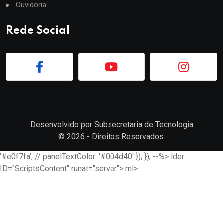
Ouvidoria
Rede Social
Desenvolvido por
Subsecretaria de Tecnologia
©
2026
- Direitos Reservados.
'#e0f7fa', // panelTextColor: '#004d40' }); }); --%> lder
ID="ScriptsContent" runat="server"> ml>