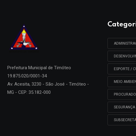
Categor
ADMINISTR
DESENVOLV
Prefeitura Municipal de
Timóteo
ESPORTE / C
19.875.020/0001-34
MEIO AMBIE
Av. Acesita, 3230 - São José - Timóteo -
MG - CEP: 35.182-000
PROCURADO
SEGURANÇA 
SUBSECRETA