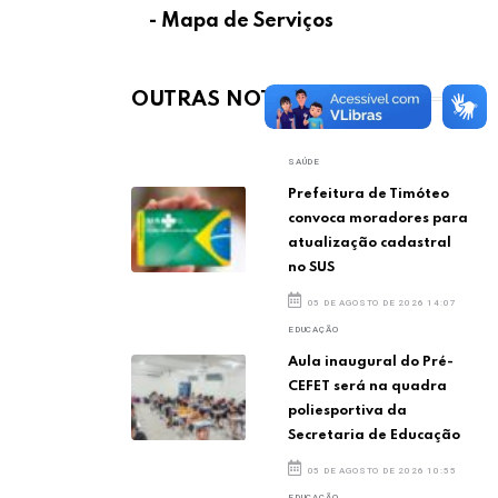
- Mapa de Serviços
OUTRAS NOTÍCIAS
SAÚDE
Prefeitura de Timóteo
convoca moradores para
atualização cadastral
no SUS
05 DE AGOSTO DE 2026 14:07
EDUCAÇÃO
Aula inaugural do Pré-
CEFET será na quadra
poliesportiva da
Secretaria de Educação
05 DE AGOSTO DE 2026 10:55
EDUCAÇÃO