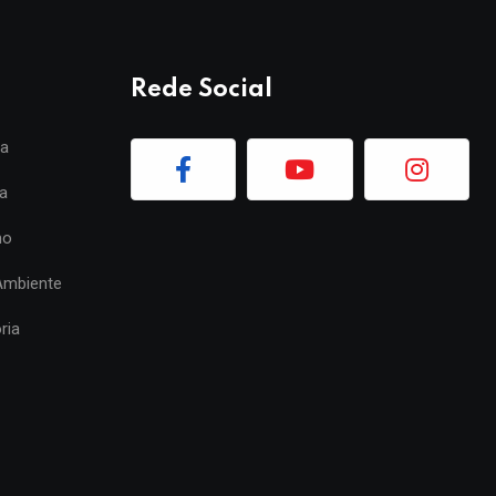
Rede Social
ia
a
mo
Ambiente
ria