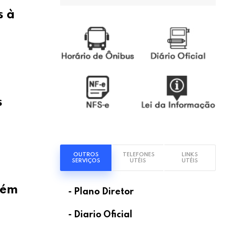
s à
s
OUTROS
TELEFONES
LINKS
SERVIÇOS
UTÉIS
UTÉIS
tém
- Plano Diretor
- Diario Oficial