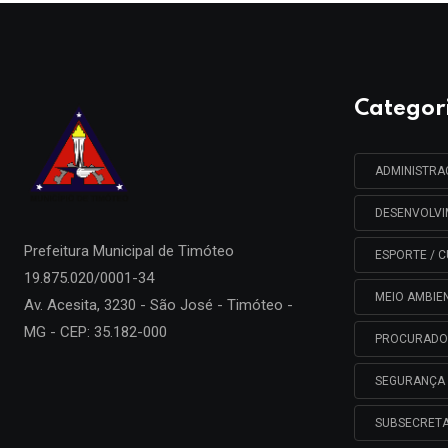
Categor
ADMINISTR
DESENVOLV
Prefeitura Municipal de
Timóteo
ESPORTE / C
19.875.020/0001-34
MEIO AMBIE
Av. Acesita, 3230 - São José - Timóteo -
MG - CEP: 35.182-000
PROCURADO
SEGURANÇA 
SUBSECRETA