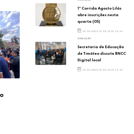
1ª Corrida Agosto Lilás
abre inscrições nesta
quarta (05)
05 DE AGOSTO DE 2026 10:44
EDUCAÇÃO
Secretaria de Educação
de Timóteo discute BNCC
Digital local
05 DE AGOSTO DE 2026 10:40
Novo acesso à UPA é
Nov
eo
inaugurado em Timóteo
ina