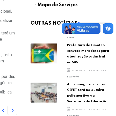
- Mapa de Serviços
cional.
ealizar
OUTRAS NOTÍCIAS
e terá um
SAÚDE
de
Prefeitura de Timóteo
convoca moradores para
, feito
atualização cadastral
bem
no SUS
05 DE AGOSTO DE 2026 14:07
por dia,
EDUCAÇÃO
gência.
Aula inaugural do Pré-
CEFET será na quadra
ública.
poliesportiva da
Secretaria de Educação
05 DE AGOSTO DE 2026 10:55
EDUCAÇÃO