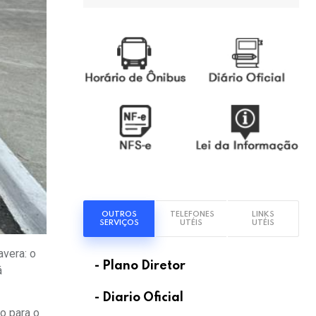
OUTROS
TELEFONES
LINKS
SERVIÇOS
UTÉIS
UTÉIS
avera: o
- Plano Diretor
á
- Diario Oficial
o para o