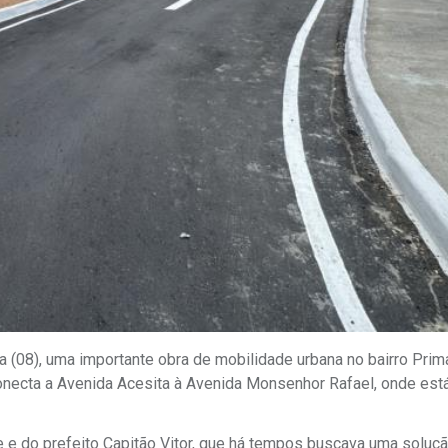
ra (08), uma importante obra de mobilidade urbana no bairro Prim
necta a Avenida Acesita à Avenida Monsenhor Rafael, onde est
e e do prefeito Capitão Vitor, que há tempos buscava uma soluçã