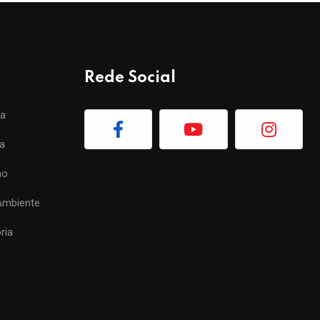
Rede Social
ia
a
mo
Ambiente
ria