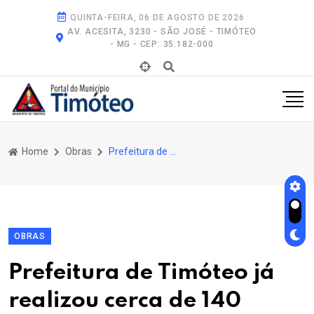
QUINTA-FEIRA, 06 DE AGOSTO DE 2026
AV. ACESITA, 3230 - SÃO JOSÉ - TIMÓTEO
- MG - CEP: 35.182-000
Home
Obras
Prefeitura de Timóteo Já Realizou Cerca de 140 Podas Preventivas e Mantém Ações Em Dezembro
OBRAS
Prefeitura de Timóteo já
realizou cerca de 140