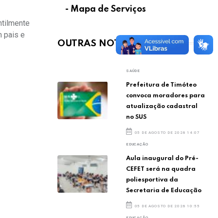
- Mapa de Serviços
ntilmente
 pais e
OUTRAS NOTÍCIAS
SAÚDE
Prefeitura de Timóteo
convoca moradores para
atualização cadastral
no SUS
05 DE AGOSTO DE 2026 14:07
EDUCAÇÃO
Aula inaugural do Pré-
CEFET será na quadra
poliesportiva da
Secretaria de Educação
05 DE AGOSTO DE 2026 10:55
EDUCAÇÃO