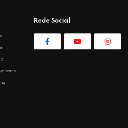
Rede Social
ia
a
mo
Ambiente
ria