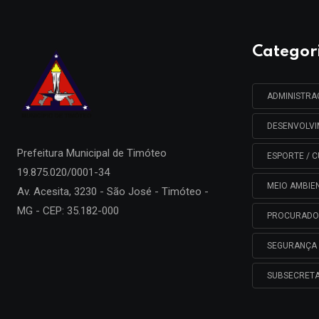
Categor
ADMINISTR
DESENVOLV
Prefeitura Municipal de
Timóteo
ESPORTE / C
19.875.020/0001-34
MEIO AMBIE
Av. Acesita, 3230 - São José - Timóteo -
MG - CEP: 35.182-000
PROCURADO
SEGURANÇA 
SUBSECRETA