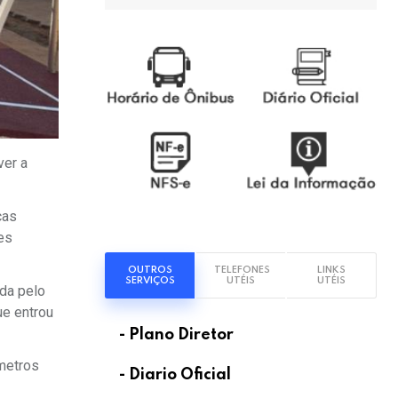
ver a
ças
es
OUTROS
TELEFONES
LINKS
SERVIÇOS
UTÉIS
UTÉIS
ida pelo
ue entrou
- Plano Diretor
metros
- Diario Oficial