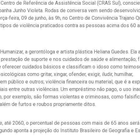
Centro de Referência de Assistência Social (CRAS Sul), conscie
mpanha Junho Violeta. Rodas de conversa vem sendo desenvolvi
a-feira, 09 de junho, às 9h, no Centro de Convivência Trajano Qu
s tipos de violência praticados contra as pessoas acima dos 60 
anizar, a gerontóloga e artista plástica Heliana Guedes. Ela a
 prestação de suporte e nos cuidados de saúde e alimentação; f
 oferecer cuidados básicos e classificam o idoso como teimoso
ológicas como gritar, xingar, ofender, exigir, iludir, humilhar,
m público e outros; violência financeira ou material, que é a ex
oniais entre outras violências. Um empréstimo não pago, o uso i
por exemplo, são formas violentas e criminosas, como falsific
além de furtos e roubos propriamente ditos.
o e, até 2060, o percentual de pessoas com mais de 65 anos será
undo aponta a projeção do Instituto Brasileiro de Geografia e Es