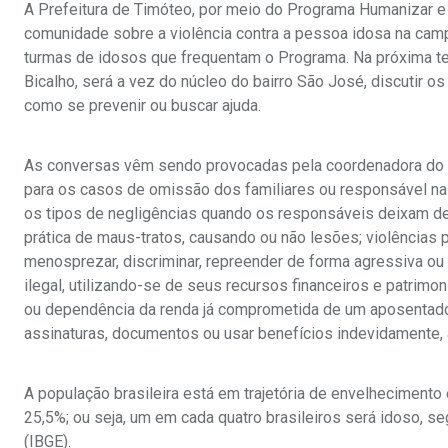
A Prefeitura de Timóteo, por meio do Programa Humanizar e 
comunidade sobre a violência contra a pessoa idosa na ca
turmas de idosos que frequentam o Programa. Na próxima terç
Bicalho, será a vez do núcleo do bairro São José, discutir o
como se prevenir ou buscar ajuda.
As conversas vêm sendo provocadas pela coordenadora do Hum
para os casos de omissão dos familiares ou responsável na
os tipos de negligências quando os responsáveis deixam de
prática de maus-tratos, causando ou não lesões; violências psic
menosprezar, discriminar, repreender de forma agressiva ou e
ilegal, utilizando-se de seus recursos financeiros e patrim
ou dependência da renda já comprometida de um aposentado, 
assinaturas, documentos ou usar benefícios indevidamente, 
A população brasileira está em trajetória de envelheciment
25,5%; ou seja, um em cada quatro brasileiros será idoso, seg
(IBGE).