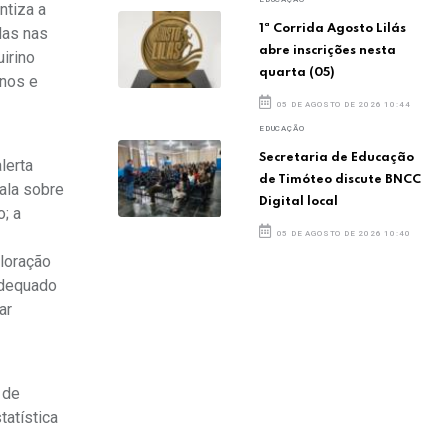
ntiza a
1ª Corrida Agosto Lilás
das nas
abre inscrições nesta
irino
quarta (05)
anos e
05 DE AGOSTO DE 2026 10:44
EDUCAÇÃO
Secretaria de Educação
lerta
de Timóteo discute BNCC
ala sobre
Digital local
; a
05 DE AGOSTO DE 2026 10:40
ploração
nadequado
ar
 de
tatística