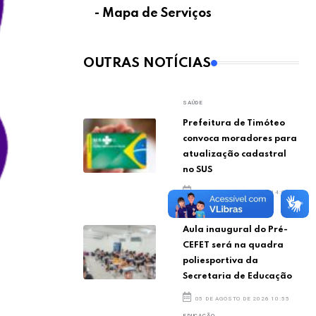
- Mapa de Serviços
OUTRAS NOTÍCIAS
SAÚDE
Prefeitura de Timóteo
convoca moradores para
atualização cadastral
no SUS
05 DE AGOSTO DE 2026 14:07
EDUCAÇÃO
Aula inaugural do Pré-
CEFET será na quadra
poliesportiva da
Secretaria de Educação
05 DE AGOSTO DE 2026 10:55
EDUCAÇÃO