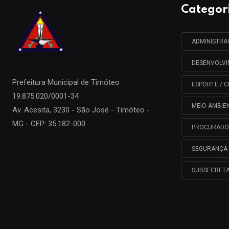
Categor
ADMINISTR
DESENVOLV
Prefeitura Municipal de
Timóteo
ESPORTE / C
19.875.020/0001-34
MEIO AMBIE
Av. Acesita, 3230 - São José - Timóteo -
MG - CEP: 35.182-000
PROCURADO
SEGURANÇA 
SUBSECRETA