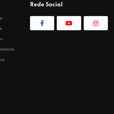
Rede Social
ia
a
mo
Ambiente
ria