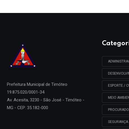
Categor
ADMINISTR
DESENVOLV
Prefeitura Municipal de
Timóteo
ESPORTE / C
19.875.020/0001-34
MEIO AMBIE
Av. Acesita, 3230 - São José - Timóteo -
MG - CEP: 35.182-000
PROCURADO
SEGURANÇA 