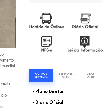
 do
lvimento
l mundial
OUTROS
TELEFONES
LINKS
SERVIÇOS
UTÉIS
UTÉIS
visita
l
- Plano Diretor
ípio.
- Diario Oficial
 se