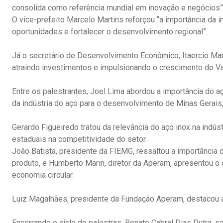
consolida como referência mundial em inovação e negócios”
O vice-prefeito Marcelo Martins reforçou “a importância da in
oportunidades e fortalecer o desenvolvimento regional”.
Já o secretário de Desenvolvimento Econômico, Itaercio Mar
atraindo investimentos e impulsionando o crescimento do Va
Entre os palestrantes, Joel Lima abordou a importância do aç
da indústria do aço para o desenvolvimento de Minas Gerais
Gerardo Figueiredo tratou da relevância do aço inox na indúst
estaduais na competitividade do setor.
João Batista, presidente da FIEMG, ressaltou a importânci
produto, e Humberto Marin, diretor da Aperam, apresentou o
economia circular.
Luiz Magalhães, presidente da Fundação Aperam, destacou a
Encerrando o ciclo de palestras, Renato Cabral Dias Dutra, s