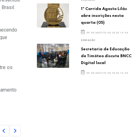
Brasil.
1ª Corrida Agosto Lilás
abre inscrições nesta
quarta (05)
nhecendo
05 DE AGOSTO DE 2026 10:44
 que
EDUCAÇÃO
Secretaria de Educação
de Timóteo discute BNCC
Digital local
tre os
05 DE AGOSTO DE 2026 10:40
onamento