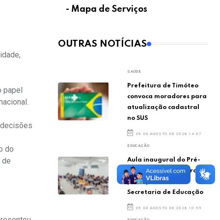
- Mapa de Serviços
OUTRAS NOTÍCIAS
idade,
SAÚDE
Prefeitura de Timóteo
o papel
convoca moradores para
nacional.
atualização cadastral
no SUS
s decisões
05 DE AGOSTO DE 2026 14:07
EDUCAÇÃO
o do
s de
Aula inaugural do Pré-
CEFET será na quadra
poliesportiva da
Secretaria de Educação
.
05 DE AGOSTO DE 2026 10:55
presentou
EDUCAÇÃO