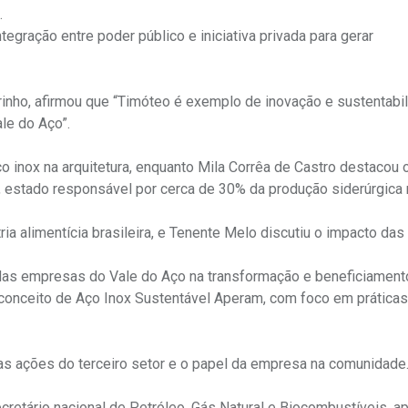
.
tegração entre poder público e iniciativa privada para gerar
inho, afirmou que “Timóteo é exemplo de inovação e sustentabil
le do Aço”.
o inox na arquitetura, enquanto Mila Corrêa de Castro destacou 
, estado responsável por cerca de 30% da produção siderúrgica 
ria alimentícia brasileira, e Tenente Melo discutiu o impacto da
a das empresas do Vale do Aço na transformação e beneficiament
 conceito de Aço Inox Sustentável Aperam, com foco em prática
s ações do terceiro setor e o papel da empresa na comunidade
ecretário nacional de Petróleo, Gás Natural e Biocombustíveis, a